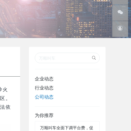
线
腾讯微
博
微信订
阅号
在线客
服
企业动态
行业动态
沙火
公司动态
区。
法依
为你推荐
万顺叫车全面下调平台费，促