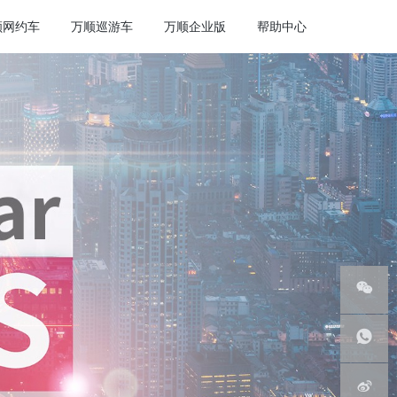
顺网约车
万顺巡游车
万顺企业版
帮助中心
微信服
务号
客服热