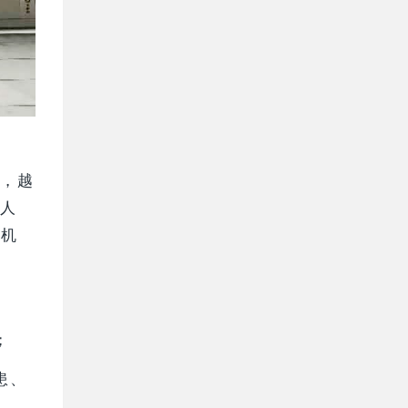
，越
人
司机
；
患、