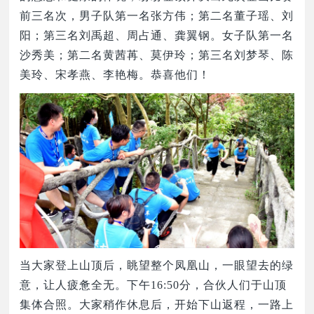
前三名次，男子队第一名张方伟；第二名董子瑶、刘
阳；第三名刘禹超、周占通、龚翼钢。女子队第一名
沙秀美；第二名黄茜苒、莫伊玲；第三名刘梦琴、陈
美玲、宋孝燕、李艳梅。恭喜他们！
当大家登上山顶后，眺望整个凤凰山，一眼望去的绿
意，让人疲惫全无。下午
16:50分，合伙人们于山顶
集体合照。大家稍作休息后，开始下山返程，一路上