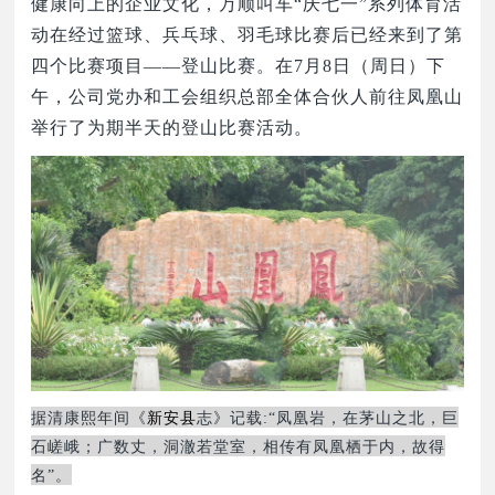
健康向上的企业文化，万顺叫车“庆七一”系列体育活
动在经过篮球、兵乓球、羽毛球比赛后已经来到了第
四个比赛项目——登山比赛。在7月8日（周日）下
午，公司党办和工会组织总部全体合伙人前往凤凰山
举行了为期半天的登山比赛活动。
据清康熙年间《
新安县
志》记载
:“凤凰岩，在茅山之北，巨
石嵯峨；广数丈，洞澈若堂室，相传有凤凰栖于内，故得
名”。