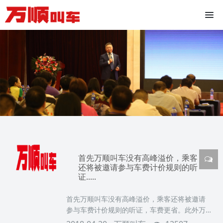
首先万顺叫车没有高峰溢价，乘客
还将被邀请参与车费计价规则的听
证.....
首先万顺叫车没有高峰溢价，乘客还将被邀请
参与车费计价规则的听证，车费更省。此外万
顺叫车的司机是合伙人，是老板，老板亲自为