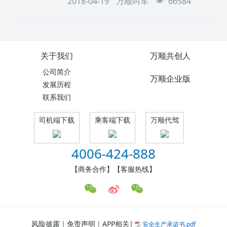
2018-04-19
万顺叫车
66584
益。从长远发展看，加入万顺叫车的司机，就
是万顺叫车的合伙人，司机是老板，能享受公
司期权和发展红利，目前万顺叫车的市值已达
200亿人民币以上，随着万顺叫车迅猛发展，万
顺叫车合伙人们的收益也会随之增长。总而言
关于我们
万顺共创人
之，万顺叫车能让广大网约车车主工作得更有
公司简介
价值、更快乐、更有尊严。
万顺企业版
发展历程
联系我们
司机端下载
乘客端下载
万顺代驾
4006-424-888
【商务合作】【客服热线】
风险披露｜免责声明｜APP相关|
安全生产承诺书.pdf