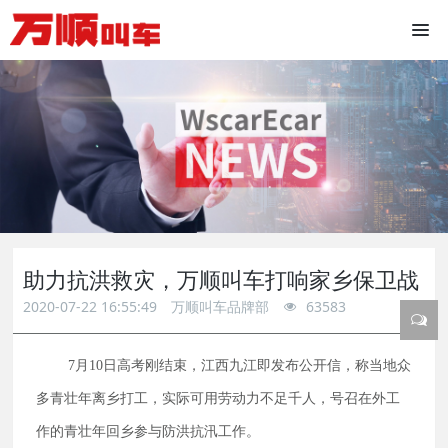
助力抗洪救灾，万顺叫车打响家乡保卫战
2020-07-22 16:55:49
万顺叫车品牌部
63583
7月10日高考刚结束，江西九江即发布公开信，称当地众
多青壮年离乡打工，实际可用劳动力不足千人，号召在外工
作的青壮年回乡参与防洪抗汛工作。