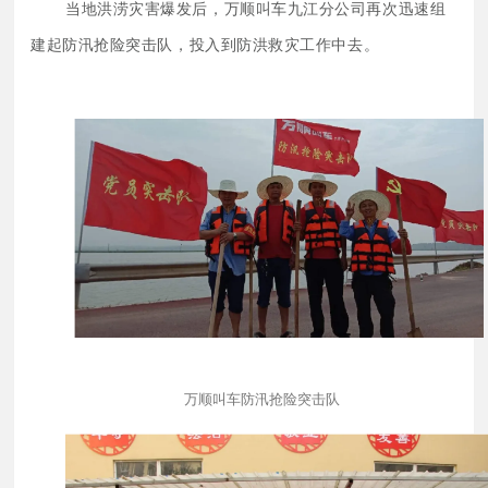
当地洪涝灾害爆发后，万顺叫车九江分公司再次迅速组
建起防汛抢险突击队，投入到防洪救灾工作中去。
万顺叫车防汛抢险突击队