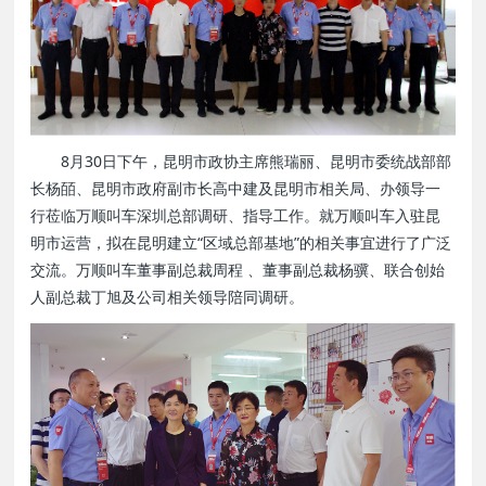
8月30日下午，昆明市政协主席熊瑞丽、昆明市委统战部部
长杨皕、昆明市政府副市长高中建及昆明市相关局、办领导一
行莅临万顺叫车深圳总部调研、指导工作。就万顺叫车入驻昆
明市运营，拟在昆明建立“区域总部基地”的相关事宜进行了广泛
交流。万顺叫车董事副总裁周程 、董事副总裁杨骥、联合创始
人副总裁丁旭及公司相关领导陪同调研。