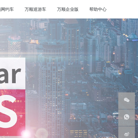
顺网约车
万顺巡游车
万顺企业版
帮助中心
微信服
务号
客服热