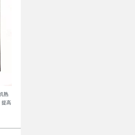
机熟
，提高