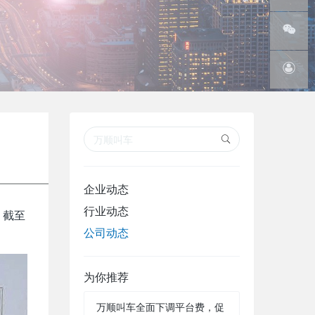
线
腾讯微
博
微信订
阅号
在线客
服
企业动态
行业动态
。截至
公司动态
为你推荐
万顺叫车全面下调平台费，促