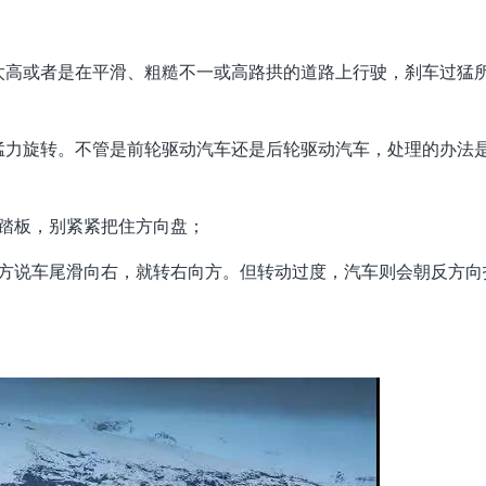
太高或者是在平滑、粗糙不一或高路拱的道路上行驶，刹车过猛
猛力旋转。不管是前轮驱动汽车还是后轮驱动汽车，处理的办法
器踏板，别紧紧把住方向盘；
比方说车尾滑向右，就转右向方。但转动过度，汽车则会朝反方向