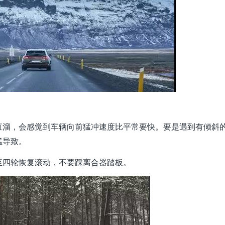
直溜，会感觉到车辆向前猛冲速度比平常要快。要是遇到有倾斜
猛导致。
至四轮恢复滚动，不要踩离合器踏板。