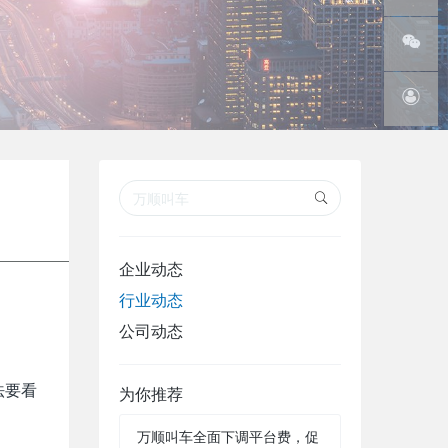
线
腾讯微
博
微信订
阅号
在线客
服
企业动态
行业动态
公司动态
法要看
为你推荐
万顺叫车全面下调平台费，促