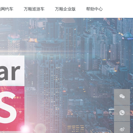
顺网约车
万顺巡游车
万顺企业版
帮助中心
微信服
务号
客服热