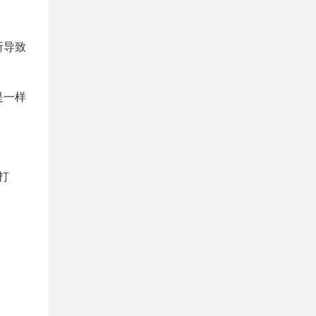
所导致
是一样
打