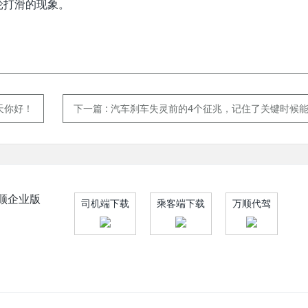
轮打滑的现象。
天你好！
下一篇
: 汽车刹车失灵前的4个征兆，记住了关键时候能保
顺企业版
司机端下载
乘客端下载
万顺代驾