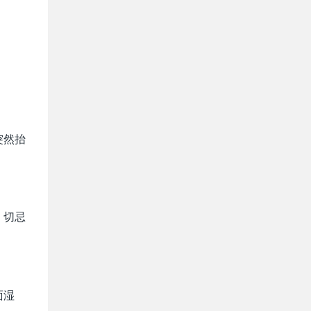
突然抬
，切忌
面湿