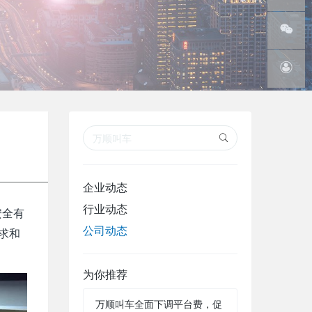
线
腾讯微
博
微信订
阅号
在线客
服
企业动态
行业动态
安全有
公司动态
求和
为你推荐
万顺叫车全面下调平台费，促