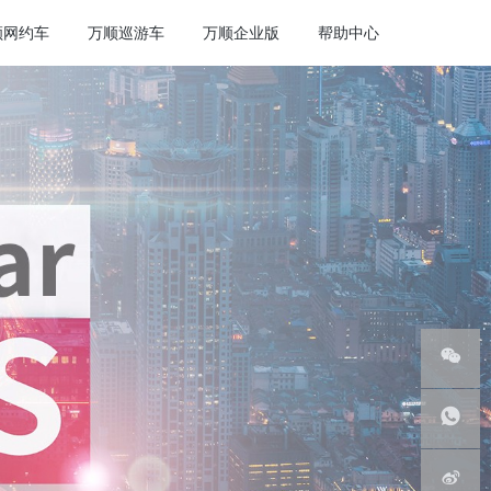
顺网约车
万顺巡游车
万顺企业版
帮助中心
微信服
务号
客服热