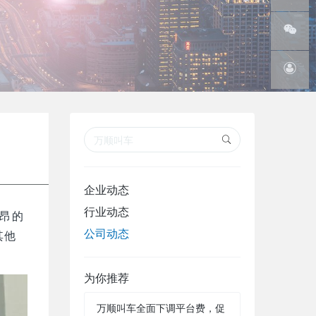
线
腾讯微
博
微信订
阅号
在线客
服
企业动态
行业动态
高昂的
公司动态
其他
为你推荐
万顺叫车全面下调平台费，促