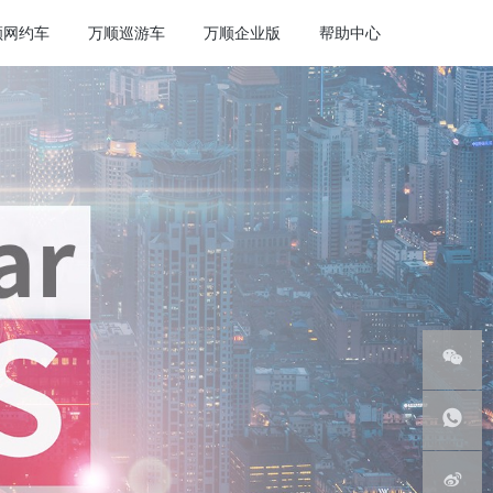
顺网约车
万顺巡游车
万顺企业版
帮助中心
微信服
务号
客服热