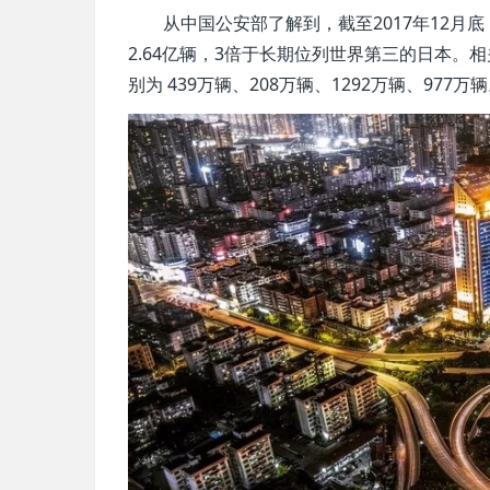
从中国公安部了解到，截至2017年12月底
2.64亿辆，3倍于长期位列世界第三的日本。
别为 439万辆、208万辆、1292万辆、977万