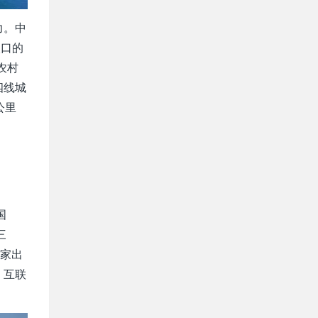
力。中
人口的
农村
四线城
公里
国
三
多家出
、互联