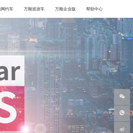
顺网约车
万顺巡游车
万顺企业版
帮助中心
微信服
务号
客服热