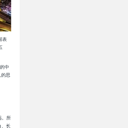
据表
五
来的中
人的思
远。所
角、长