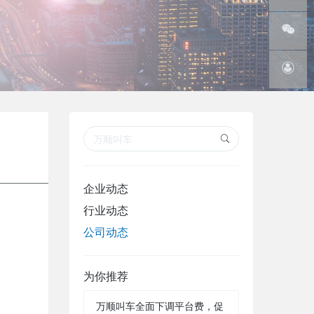
线
腾讯微
博
微信订
阅号
在线客
服
企业动态
行业动态
公司动态
为你推荐
万顺叫车全面下调平台费，促