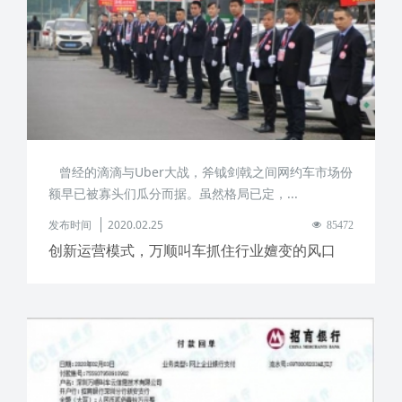
曾经的滴滴与Uber大战，斧钺剑戟之间网约车市场份
额早已被寡头们瓜分而据。虽然格局已定，...
发布时间
2020.02.25
85472
创新运营模式，万顺叫车抓住行业嬗变的风口